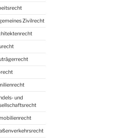
eitsrecht
gemeines Zivilrecht
hitektenrecht
urecht
trägerrecht
recht
ilienrecht
ndels- und
ellschaftsrecht
mobilienrecht
raßenverkehrsrecht