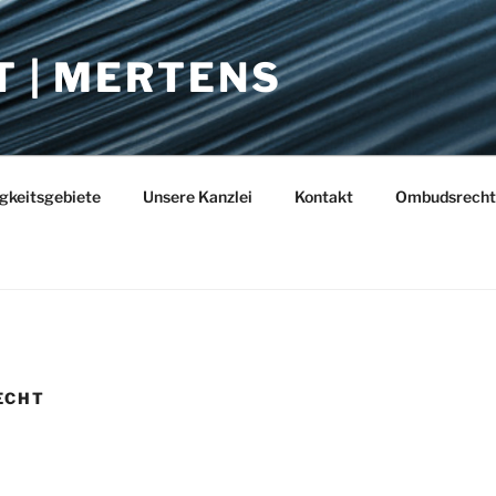
T | MERTENS
igkeitsgebiete
Unsere Kanzlei
Kontakt
Ombudsrecht
ECHT