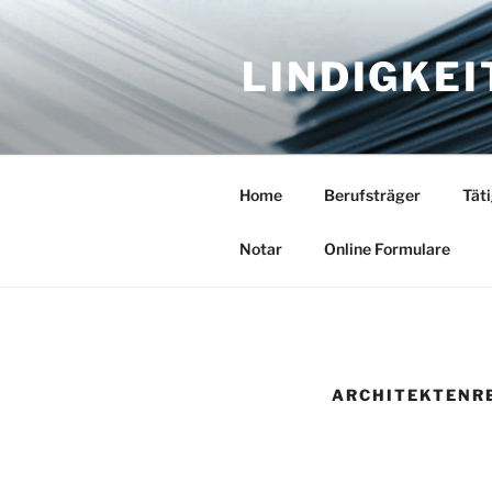
Zum
Inhalt
LINDIGKEI
springen
Home
Berufsträger
Tät
Notar
Online Formulare
ARCHITEKTENR