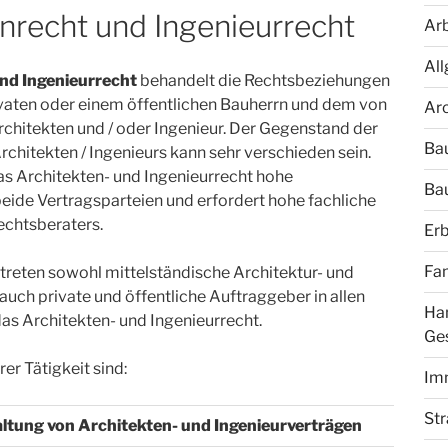
nrecht und Ingenieurrecht
Arb
All
nd Ingenieurrecht
behandelt die Rechtsbeziehungen
vaten oder einem öffentlichen Bauherrn und dem von
Arc
chitekten und / oder Ingenieur. Der Gegenstand der
Ba
chitekten / Ingenieurs kann sehr verschieden sein.
s Architekten- und Ingenieurrecht hohe
Bau
ide Vertragsparteien und erfordert hohe fachliche
chtsberaters.
Erb
Fam
treten sowohl mittelständische Architektur- und
auch private und öffentliche Auftraggeber in allen
Ha
as Architekten- und Ingenieurrecht.
Ges
r Tätigkeit sind:
Im
St
ltung von Architekten- und Ingenieurverträgen