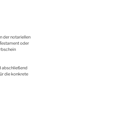
n der notariellen
s Testament oder
Erbschein
nd abschließend
ür die konkrete