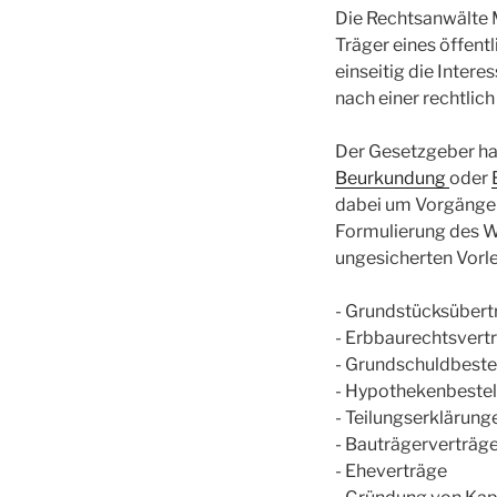
Die Rechtsanwälte M
Träger eines öffentl
einseitig die Inter
nach einer rechtlic
Der Gesetzgeber ha
Beurkundung
oder
dabei um Vorgänge 
Formulierung des Wi
ungesicherten Vorlei
- Grundstücksüber
- Erbbaurechtsvert
- Grundschuldbeste
- Hypothekenbeste
- Teilungserkläru
- Bauträgerverträg
- Eheverträge