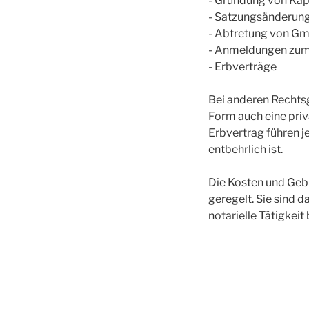
- Gründung von Kap
- Satzungsänderu
- Abtretung von G
- Anmeldungen zum 
- Erbverträge
Bei anderen Rechtsge
Form auch eine priv
Erbvertrag führen j
entbehrlich ist.
Die Kosten und Gebü
geregelt. Sie sind 
notarielle Tätigkei