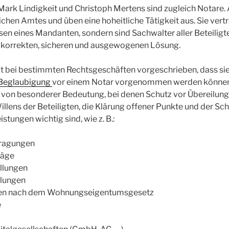
ark Lindigkeit und Christoph Mertens sind zugleich Notare. A
ichen Amtes und üben eine hoheitliche Tätigkeit aus. Sie vert
essen eines Mandanten, sondern sind Sachwalter aller Beteiligt
h korrekten, sicheren und ausgewogenen Lösung.
t bei bestimmten Rechtsgeschäften vorgeschrieben, dass si
Beglaubigung
vor einem Notar vorgenommen werden können.
von besonderer Bedeutung, bei denen Schutz vor Übereilung,
llens der Beteiligten, die Klärung offener Punkte und der Sch
stungen wichtig sind, wie z. B.:
tragungen
räge
llungen
llungen
ngen nach dem Wohnungseigentumsgesetz
e