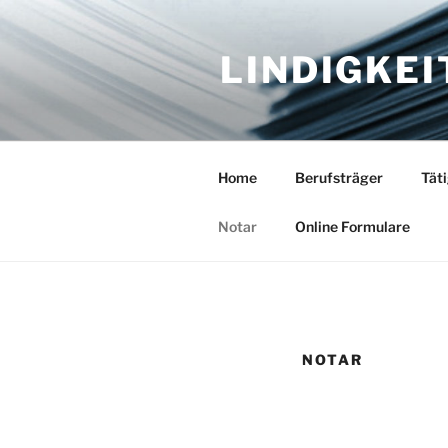
Zum
Inhalt
LINDIGKEI
springen
Home
Berufsträger
Tät
Notar
Online Formulare
NOTAR